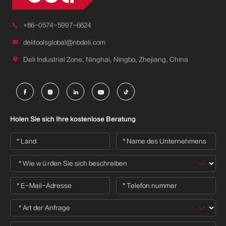

+86-0574-5997-6624

delitoolsglobal@nbdeli.com

Deli Industrial Zone, Ninghai, Ningbo, Zhejiang, China





Holen Sie sich Ihre kostenlose Beratung