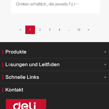
Größen erhältlich, die jeweils für
bestimmte Aufgaben konzipiert sind und
für beide Berufe unverzicht bar sind...
«
1
2
3
4
...
12
»
Produkte

Lösungen und Leitfäden

Schnelle Links

Kontakt