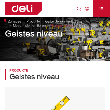



Zuhause
Produkte
Gelbe Serien werkzeuge
Mess implemen tieren
Geistes niveau
Geistes niveau
PRODUKTE
Geistes niveau