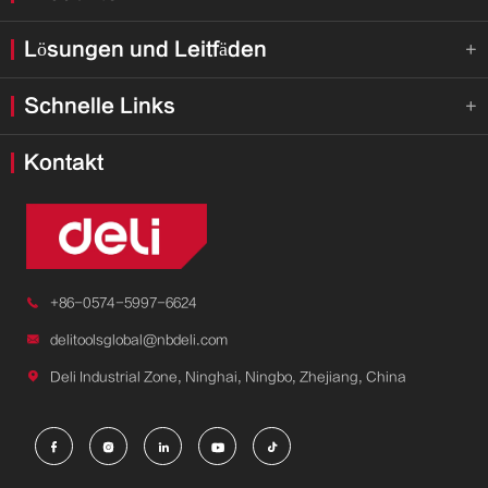
Lösungen und Leitfäden

Schnelle Links

Kontakt

+86-0574-5997-6624

delitoolsglobal@nbdeli.com

Deli Industrial Zone, Ninghai, Ningbo, Zhejiang, China




