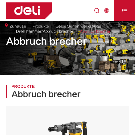



Zuhause
Produkte
Gelbe Serien werkzeuge
Dreh hammer/Abbruch brecher
Abbruch brecher
Abbruch brecher
PRODUKTE
Abbruch brecher