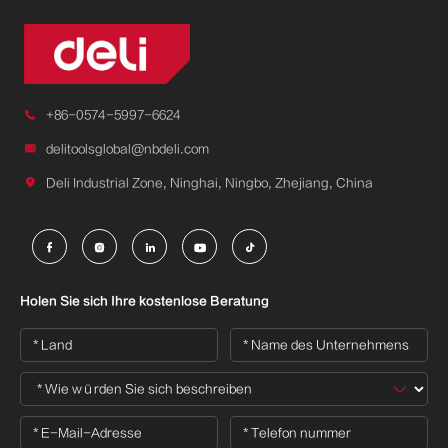

+86-0574-5997-6624

delitoolsglobal@nbdeli.com

Deli Industrial Zone, Ninghai, Ningbo, Zhejiang, China





Holen Sie sich Ihre kostenlose Beratung