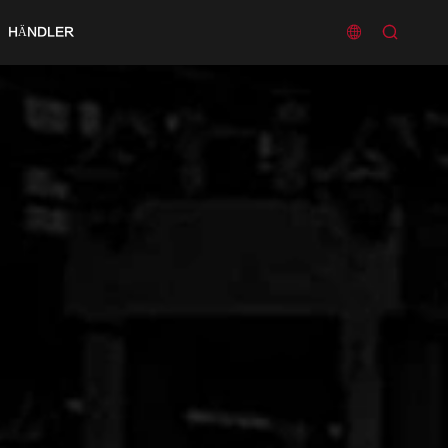


HÄNDLER