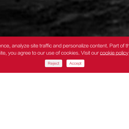
nce, analyze site traffic and personalize content. Part of 
site, you agree to our use of cookies. Visit our
cookie policy
Reject
Accept