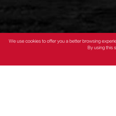
We use cookies to offer you a better browsing experie
By using this 
PRODUKTE
Staubsauger

PRODUKTE
DC-Elektro werkzeuge
