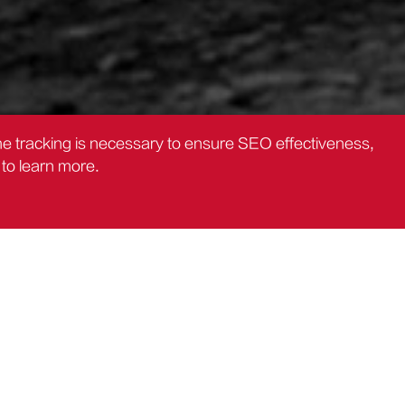
the tracking is necessary to ensure SEO effectiveness,
to learn more.
