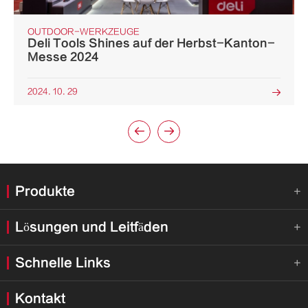
OUTDOOR-WERKZEUGE
Deli Tools Shines auf der Herbst-Kanton-
Messe 2024
2024. 10. 29



Produkte

Lösungen und Leitfäden

Schnelle Links

Kontakt