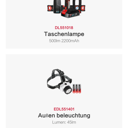
DL551018
Taschenlampe
500lm 2200mAh
EDL551401
Außen beleuchtung
Lumen: 45lm