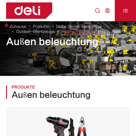



Zuhause
Produkte
Gelbe Serien werkzeuge
Outdoor-Werkzeuge
Außen beleuchtung
Außen beleuchtung
PRODUKTE
Außen beleuchtung