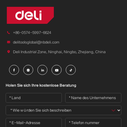

+86-0574-5997-6624

delitoolsglobal@nbdeli.com

Deli Industrial Zone, Ninghai, Ningbo, Zhejiang, China





Holen Sie sich Ihre kostenlose Beratung