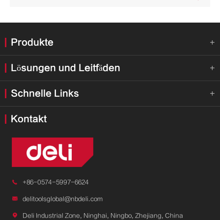
Produkte

Lösungen und Leitfäden

Schnelle Links

Kontakt

+86-0574-5997-6624

delitoolsglobal@nbdeli.com

Deli Industrial Zone, Ninghai, Ningbo, Zhejiang, China