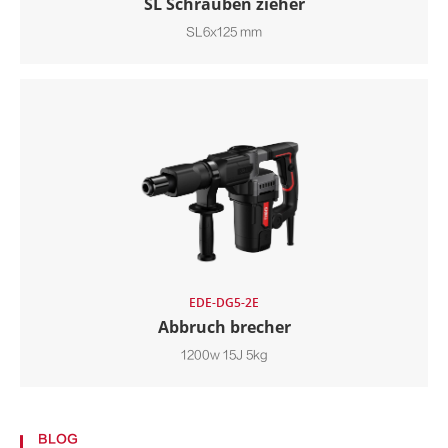
SL Schrauben zieher
SL6x125 mm
EDE-DG5-2E
Abbruch brecher
1200w 15J 5kg
BLOG