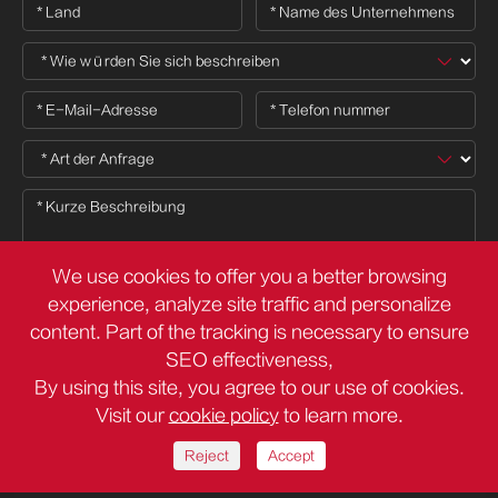
We use cookies to offer you a better browsing
experience, analyze site traffic and personalize
content. Part of the tracking is necessary to ensure

SEO effectiveness,
By using this site, you agree to our use of cookies.
Visit our
cookie policy
to learn more.
Urheberrecht ©
Deli Group Co.,Ltd.
Alle Rechte vorbehalten.
Sitemap
Datenschutz richtlinie
Reject
Accept