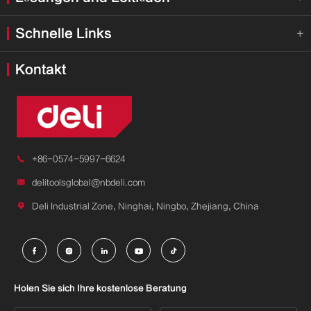
Schnelle Links

Kontakt

+86-0574-5997-6624

delitoolsglobal@nbdeli.com

Deli Industrial Zone, Ninghai, Ningbo, Zhejiang, China





Holen Sie sich Ihre kostenlose Beratung