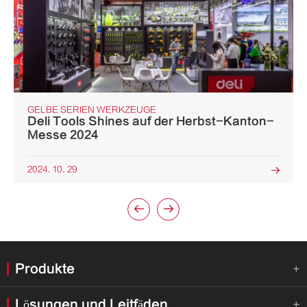
GELBE SERIEN WERKZEUGE
Deli Tools Shines auf der Herbst-Kanton-
Messe 2024
2024. 10. 29



Produkte

Lösungen und Leitfäden
