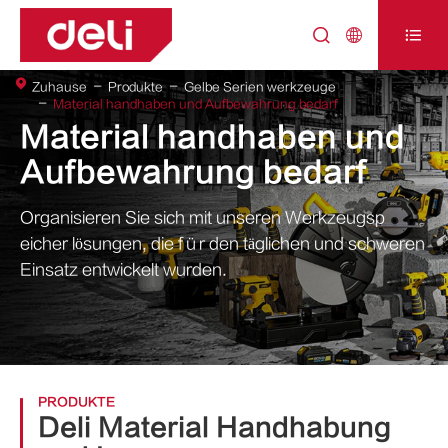



Zuhause
Produkte
Gelbe Serien werkzeuge
Material handhaben und Aufbewahrung bedarf
Material handhaben und
Aufbewahrung bedarf
Organisieren Sie sich mit unseren Werkzeugsp
eicher lösungen, die für den täglichen und schweren
Einsatz entwickelt wurden.
PRODUKTE
Deli Material Handhabung