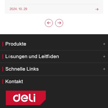
2024. 10. 29



Produkte

Lösungen und Leitfäden

Schnelle Links

Kontakt