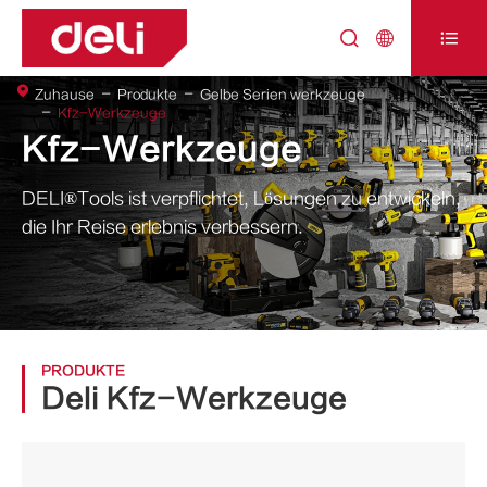



Zuhause
Produkte
Gelbe Serien werkzeuge
Kfz-Werkzeuge
Kfz-Werkzeuge
DELI®Tools ist verpflichtet, Lösungen zu entwickeln,
die Ihr Reise erlebnis verbessern.
PRODUKTE
Deli Kfz-Werkzeuge