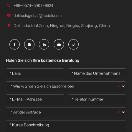

+86-0574-5997-6624

delitoolsglobal@nbdeli.com

Deli Industrial Zone, Ninghai, Ningbo, Zhejiang, China





Holen Sie sich Ihre kostenlose Beratung