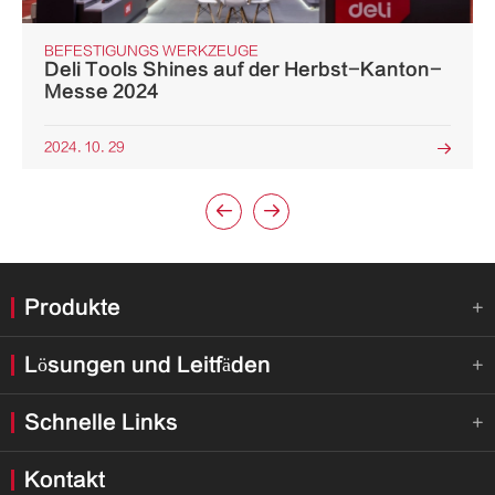
BEFESTIGUNGS WERKZEUGE
Deli Tools Shines auf der Herbst-Kanton-
Messe 2024
2024. 10. 29



Produkte

Lösungen und Leitfäden

Schnelle Links

Kontakt