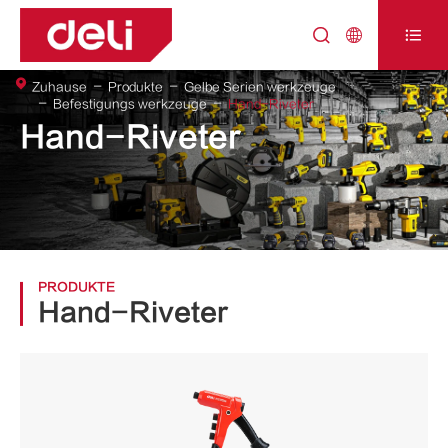



Zuhause
Produkte
Gelbe Serien werkzeuge
Befestigungs werkzeuge
Hand-Riveter
Hand-Riveter
PRODUKTE
Hand-Riveter