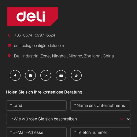

+86-0574-5997-6624

delitoolsglobal@nbdeli.com

Deli Industrial Zone, Ninghai, Ningbo, Zhejiang, China





Holen Sie sich Ihre kostenlose Beratung