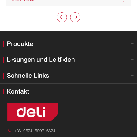


Produkte

Lösungen und Leitfäden

Schnelle Links

Kontakt

+86-0574-5997-6624