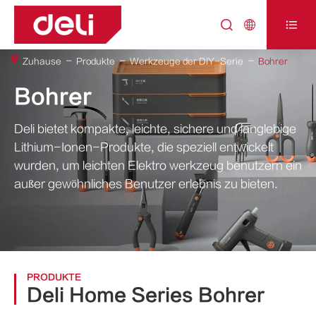



Zuhause
Produkte
Werkzeuge der DIY-Serie
Bohrer
Bohrer
Deli bietet kompakte, leichte, sichere und langlebige
Lithium-Ionen-Produkte, die speziell entwickelt
wurden, um leichten Elektro werkzeug benutzern ein
außer gewöhnliches Benutzer erlebnis zu bieten.
PRODUKTE
Deli Home Series Bohrer