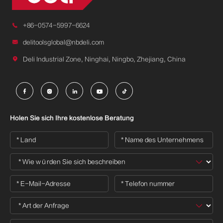

+86-0574-5997-6624

delitoolsglobal@nbdeli.com

Deli Industrial Zone, Ninghai, Ningbo, Zhejiang, China





Holen Sie sich Ihre kostenlose Beratung