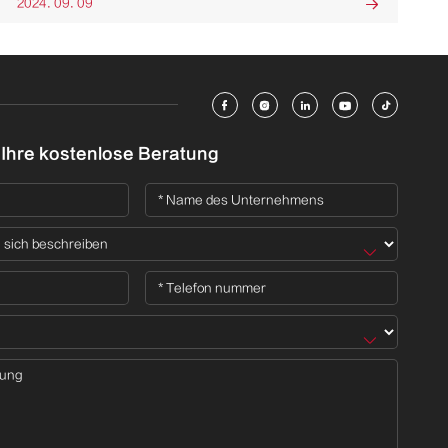
2024. 09. 09






 Ihre kostenlose Beratung