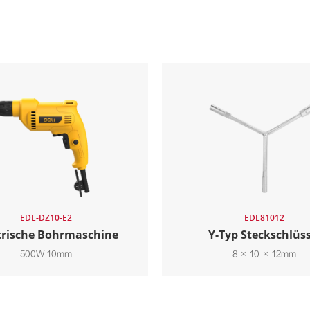
EDL-DZ10-E2
EDL81012
trische Bohrmaschine
Y-Typ Steckschlüss
500W 10mm
8 × 10 × 12mm