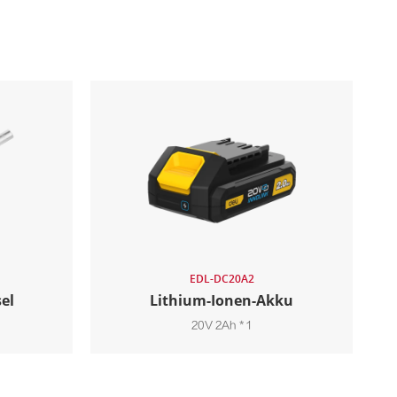
EDL-DC20A2
el
Lithium-Ionen-Akku
20V 2Ah * 1