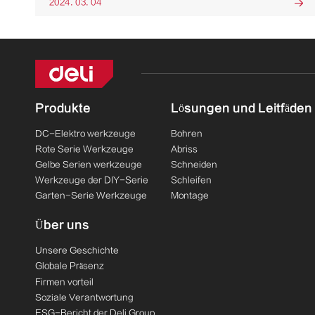
2024. 03. 04

Produkte
Lösungen und Leitfäden
DC-Elektro werkzeuge
Bohren
Rote Serie Werkzeuge
Abriss
Gelbe Serien werkzeuge
Schneiden
Werkzeuge der DIY-Serie
Schleifen
Garten-Serie Werkzeuge
Montage
Über uns
Unsere Geschichte
Globale Präsenz
Firmen vorteil
Soziale Verantwortung
ESG-Bericht der Deli Group