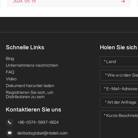
2024. 05. 19

Schnelle Links
Holen Sie sich
Blog
Unternehmens nachrichten
FAQ
Video
Dokument herunter laden
Registrieren Sie sich, um
Distributoren zu sein
Kontaktieren Sie uns

+86-0574-5997-6624

delitoolsglobal@nbdeli.com