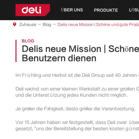
ÜBER UNS
LÖS
PRODUKTE
Zuhause
Blog
Delis neue Mission | Schöne und gute Prod
BLOG
Delis neue Mission | Schöne
Benutzern dienen
Im Frühling und Herbst ist die Deli Group seit 40 Jahren e
Deli wächst von einer kleinen Werkstatt zu einer großen
und die Unterstützung jedes Kunden nicht möglich.
Je größer die Fähigkeit, desto größer die Verantwortung.
Vor 15 Jahren haben wir festgestellt, dass Deli zwar üb
gesetzt, "uns der Bereitstellung der besten kosten güns